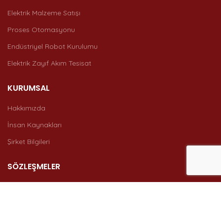
Elektrik Malzeme Satışı
Proses Otomasyonu
Endüstriyel Robot Kurulumu
Elektrik Zayıf Akım Tesisat
KURUMSAL
Hakkımızda
İnsan Kaynakları
Şirket Bilgileri
SÖZLEŞMELER
KVKK Bilgilendirme
Çerez Politikası
Gizlilik & Güvenlik