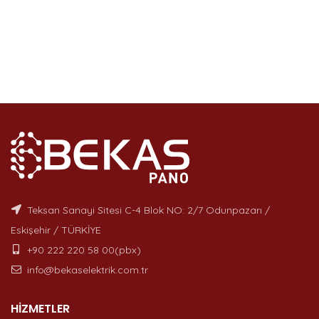
Teksan Sanayi Sitesi C-4 Blok NO: 2/7 Odunpazarı /
Eskişehir / TÜRKİYE
+90 222 220 58 00(pbx)
info@bekaselektrik.com.tr
HIZMETLER