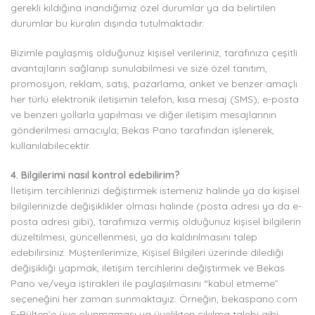
gerekli kıldığına inandığımız özel durumlar ya da belirtilen
durumlar bu kuralın dışında tutulmaktadır.
Bizimle paylaşmış olduğunuz kişisel verileriniz, tarafınıza çeşitli
avantajların sağlanıp sunulabilmesi ve size özel tanıtım,
promosyon, reklam, satış, pazarlama, anket ve benzer amaçlı
her türlü elektronik iletişimin telefon, kısa mesaj (SMS), e-posta
ve benzeri yollarla yapılması ve diğer iletişim mesajlarının
gönderilmesi amacıyla; Bekas Pano tarafından işlenerek,
kullanılabilecektir.
4. Bilgilerimi nasıl kontrol edebilirim?
İletişim tercihlerinizi değiştirmek istemeniz halinde ya da kişisel
bilgilerinizde değişiklikler olması halinde (posta adresi ya da e-
posta adresi gibi), tarafımıza vermiş olduğunuz kişisel bilgilerin
düzeltilmesi, güncellenmesi, ya da kaldırılmasını talep
edebilirsiniz. Müşterilerimize, Kişisel Bilgileri üzerinde dilediği
değişikliği yapmak, iletişim tercihlerini değiştirmek ve Bekas
Pano ve/veya iştirakleri ile paylaşılmasını “kabul etmeme”
seçeneğini her zaman sunmaktayız. Örneğin, bekaspano.com
E-Bülten’e üye olunmaması ya üyelikten çıkılma talebi gibi.