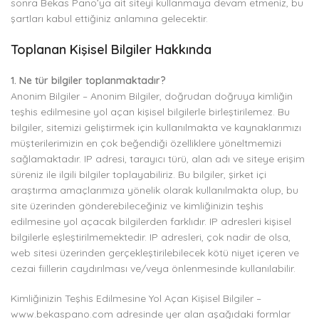
sonra Bekas Pano’ya ait siteyi kullanmaya devam etmeniz, bu
şartları kabul ettiğiniz anlamına gelecektir.
Toplanan Kişisel Bilgiler Hakkında
1. Ne tür bilgiler toplanmaktadır?
Anonim Bilgiler – Anonim Bilgiler, doğrudan doğruya kimliğin
teşhis edilmesine yol açan kişisel bilgilerle birleştirilemez. Bu
bilgiler, sitemizi geliştirmek için kullanılmakta ve kaynaklarımızı
müşterilerimizin en çok beğendiği özelliklere yöneltmemizi
sağlamaktadır. IP adresi, tarayıcı türü, alan adı ve siteye erişim
süreniz ile ilgili bilgiler toplayabiliriz. Bu bilgiler, şirket içi
araştırma amaçlarımıza yönelik olarak kullanılmakta olup, bu
site üzerinden gönderebileceğiniz ve kimliğinizin teşhis
edilmesine yol açacak bilgilerden farklıdır. IP adresleri kişisel
bilgilerle eşleştirilmemektedir. IP adresleri, çok nadir de olsa,
web sitesi üzerinden gerçekleştirilebilecek kötü niyet içeren ve
cezai fiillerin caydırılması ve/veya önlenmesinde kullanılabilir.
Kimliğinizin Teşhis Edilmesine Yol Açan Kişisel Bilgiler –
www.bekaspano.com adresinde yer alan aşağıdaki formlar