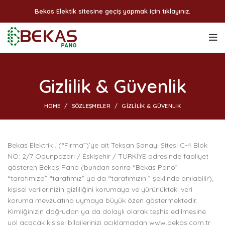
Bekas Elektik sitesine geçiş yapmak için tıklayınız.
Gizlilik & Güvenlik
HOME
SÖZLEŞMELER
GIZLILIK & GÜVENLIK
Bekas Elektrik . (“Firma”)’ye ait Teksan Sanayi Sitesi C-4 Blok
NO: 2/7 Odunpazarı / Eskişehir / TÜRKİYE adresinde faaliyet
gösteren Bekas Pano (bundan sonra “Bekas Pano”
“tarafımıza” “tarafımız” ya da “tarafımızın ” şeklinde anılabilir),
kişisel verilerinizin gizliliğini korumaya ve yürürlükteki veri
koruma mevzuatına uymaya büyük özen göstermektedir.
Kimliğinizin doğrudan ya da dolaylı olarak teşhis edilmesine
yol açacak kişisel bilgilerinizi açıklamadan www.bekas.com.tr