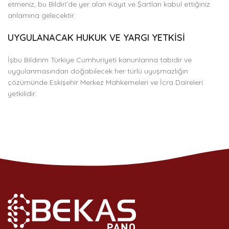
etmeniz, bu Bildiri’de yer alan Kayıt ve Şartları kabul ettiğiniz
anlamına gelecektir.
UYGULANACAK HUKUK VE YARGI YETKİSİ
İşbu Bildirim Türkiye Cumhuriyeti kanunlarına tabidir ve
uygulanmasından doğabilecek her türlü uyuşmazlığın
çözümünde Eskişehir Merkez Mahkemeleri ve İcra Daireleri
yetkilidir.