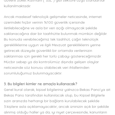
Güvenli Soket Katmanı (“SSL”) gibi sektöre özgü standartlar
kullanılmaktadır.
Ancak maalesef teknolojik gelişmeler neticesinde, internet
üzerindeki hiçbir verinin %100 güvenlik içerisinde
iletilebileceğine ve asla bir veri açığı olmayacak şekilde
saklanacağına dair bir taahhütte bulunmak mümkün değildir.
Bu konuda verebileceğimiz tek taahhüt, çağın teknolojik
gerekliliklerine uygun ve ilgili Mevzuat gerekliliklerini yerine
getirecek düzeyde güvenlikli bir ortamda verilerinizin
saklanması için gerekli her türlü çabayı göstereceğimizdir.
Mücbir sebep ya da kontrolümüz dışında gelişen olaylar
neticesinde söz konusu olabilecek veri ihlallerinden
sorumluluğumuz bulunmayacaktır.
3. Bu bilgileri kimler ne amaçla kullanacak?
Genel kural olarak, kişisel bilgileriniz yalnızca Bekas Pano’ya ait
Bekas Pano tarafından kullanılacak olup, bu Kişisel Bilgilerle
sizin aranızda herhangi bir bağlantı kurulabilecek şekilde
3.kişilere asla açıklamayacaktır; ancak izninizin açık bir şekilde
alınmış olduğu haller ya da, iyi niyet çerçevesinde, kanunların