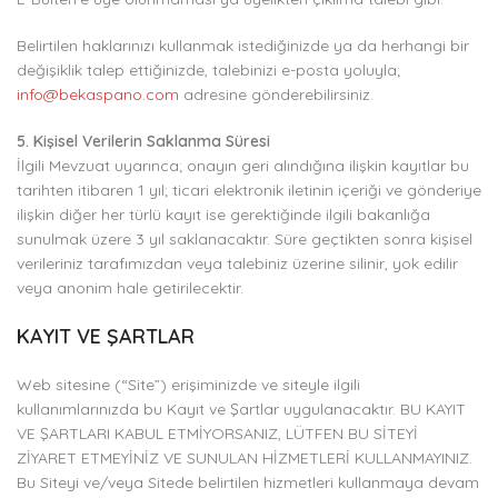
Belirtilen haklarınızı kullanmak istediğinizde ya da herhangi bir
değişiklik talep ettiğinizde, talebinizi e-posta yoluyla;
info@bekaspano.com
adresine gönderebilirsiniz.
5. Kişisel Verilerin Saklanma Süresi
İlgili Mevzuat uyarınca; onayın geri alındığına ilişkin kayıtlar bu
tarihten itibaren 1 yıl; ticari elektronik iletinin içeriği ve gönderiye
ilişkin diğer her türlü kayıt ise gerektiğinde ilgili bakanlığa
sunulmak üzere 3 yıl saklanacaktır. Süre geçtikten sonra kişisel
verileriniz tarafımızdan veya talebiniz üzerine silinir, yok edilir
veya anonim hale getirilecektir.
KAYIT VE ŞARTLAR
Web sitesine (“Site”) erişiminizde ve siteyle ilgili
kullanımlarınızda bu Kayıt ve Şartlar uygulanacaktır. BU KAYIT
VE ŞARTLARI KABUL ETMİYORSANIZ, LÜTFEN BU SİTEYİ
ZİYARET ETMEYİNİZ VE SUNULAN HİZMETLERİ KULLANMAYINIZ.
Bu Siteyi ve/veya Sitede belirtilen hizmetleri kullanmaya devam